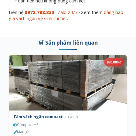
Hoàn tiền nếu không đúng cam kết.
Liên hệ
0972.788.833
·
Zalo 24/7
· Xem thêm
bảng báo
giá vách ngăn vệ sinh chi tiết
.
🛒 Sản phẩm liên quan
950.000 đ
Tấm vách ngăn compact
(GTWCP)
Compact HPL
Màu ghi