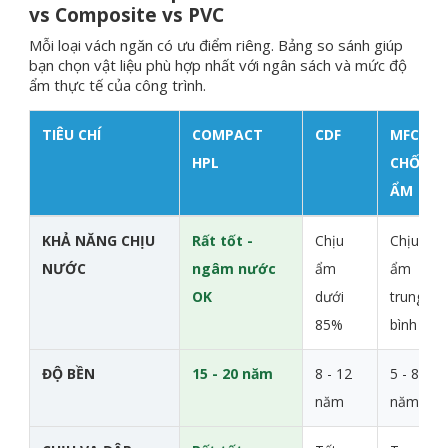
vs Composite vs PVC
Mỗi loại vách ngăn có ưu điểm riêng. Bảng so sánh giúp
bạn chọn vật liệu phù hợp nhất với ngân sách và mức độ
ẩm thực tế của công trình.
TIÊU CHÍ
COMPACT
CDF
MFC
HPL
CHỐNG
ẨM
So sánh các loại vách ngăn vệ sinh
KHẢ NĂNG CHỊU
Rất tốt -
Chịu
Chịu
NƯỚC
ngâm nước
ẩm
ẩm
OK
dưới
trung
85%
bình
ĐỘ BỀN
15 - 20 năm
8 - 12
5 - 8
năm
năm