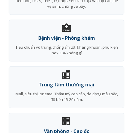
Tiểu học, THCS, THPT, Đại học. Yêu cầu chịu va đập cao, dễ
vệ sinh, chống vẽ bậy.
🏥
Bệnh viện - Phòng khám
Tiêu chuẩn vô trùng, chống ẩm tốt, kháng khuẩn, phụ kiện
inox 304 không gỉ.
🏬
Trung tâm thương mại
Mall, siêu thị, cinema. Thẩm mỹ cao cấp, đa dạng màu sắc,
độ bền 15-20 năm.
🏢
Văn phòng - Cao ốc