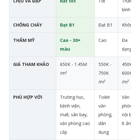
CHỊU VA ĐẬP
Rất tốt
Tốt
Trung
bình
CHỐNG CHÁY
Đạt B1
Đạt B1
Không
THẨM MỸ
Cao - 30+
Cao
Đa
màu
dạng
GIÁ THAM KHẢO
650K - 1.45M
550K -
450K -
/m²
750K
600K
/m²
/m²
PHÙ HỢP VỚI
Trường học,
Toilet
Văn
bệnh viện,
văn
phòng
mall, sân bay,
phòng,
nội bộ,
văn phòng cao
dân
ít ẩm
cấp
dụng