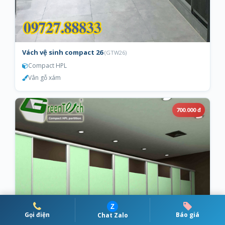
Vách vệ sinh compact 26
(GTW26)
Compact HPL
Vân gỗ xám
700.000 đ
Z
Gọi điện
Báo giá
Chat Zalo