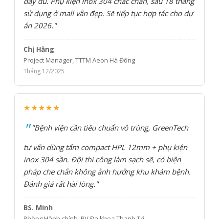
đầy đủ. Phụ kiện inox 304 chắc chắn, sau 18 tháng
sử dụng ở mall vẫn đẹp. Sẽ tiếp tục hợp tác cho dự
án 2026."
Chị Hằng
Project Manager, TTTM Aeon Hà Đông
Tháng 12/2025
★★★★★
"Bệnh viện cần tiêu chuẩn vô trùng, GreenTech
tư vấn dùng tấm compact HPL 12mm + phụ kiện
inox 304 sần. Đội thi công làm sạch sẽ, có biện
pháp che chắn không ảnh hưởng khu khám bệnh.
Đánh giá rất hài lòng."
BS. Minh
Phòng Hành chính, BV Đa khoa Thanh Trì