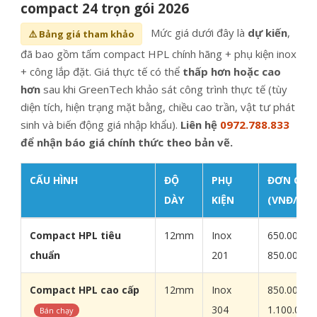
compact 24 trọn gói 2026
Mức giá dưới đây là
dự kiến
,
⚠️ Bảng giá tham khảo
đã bao gồm tấm compact HPL chính hãng + phụ kiện inox
+ công lắp đặt. Giá thực tế có thể
thấp hơn hoặc cao
hơn
sau khi GreenTech khảo sát công trình thực tế (tùy
diện tích, hiện trạng mặt bằng, chiều cao trần, vật tư phát
sinh và biến động giá nhập khẩu).
Liên hệ
0972.788.833
để nhận báo giá chính thức theo bản vẽ.
CẤU HÌNH
ĐỘ
PHỤ
ĐƠN GIÁ
DÀY
KIỆN
(VNĐ/M²)
Bảng giá Vách vệ sinh compact 24 trọn gói theo m² và 
Compact HPL tiêu
12mm
Inox
650.000 -
chuẩn
201
850.000 đ
Compact HPL cao cấp
12mm
Inox
850.000 -
304
1.100.000 
Bán chạy