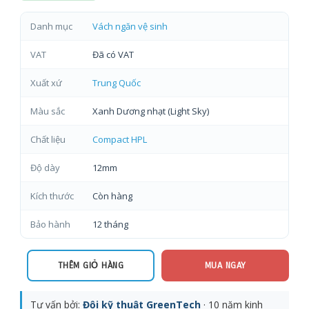
Danh mục
Vách ngăn vệ sinh
VAT
Đã có VAT
Xuất xứ
Trung Quốc
Màu sắc
Xanh Dương nhạt (Light Sky)
Chất liệu
Compact HPL
Độ dày
12mm
Kích thước
Còn hàng
Bảo hành
12 tháng
THÊM GIỎ HÀNG
MUA NGAY
Tư vấn bởi:
Đội kỹ thuật GreenTech
· 10 năm kinh