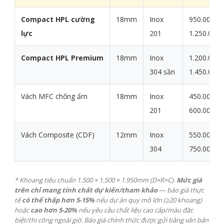
Compact HPL cường
18mm
Inox
950.000 -
lực
201
1.250.000 
Compact HPL Premium
18mm
Inox
1.200.000 
304 sần
1.450.000 
Vách MFC chống ẩm
18mm
Inox
450.000 -
201
600.000 đ
Vách Composite (CDF)
12mm
Inox
550.000 -
304
750.000 đ
* Khoang tiêu chuẩn 1.500 × 1.500 × 1.950mm (D×R×C).
Mức giá
trên chỉ mang tính chất dự kiến/tham khảo
— báo giá thực
tế
có thể thấp hơn 5-15%
nếu dự án quy mô lớn (≥20 khoang)
hoặc
cao hơn 5-20%
nếu yêu cầu chất liệu cao cấp/màu đặc
biệt/thi công ngoài giờ. Báo giá chính thức được gửi bằng văn bản