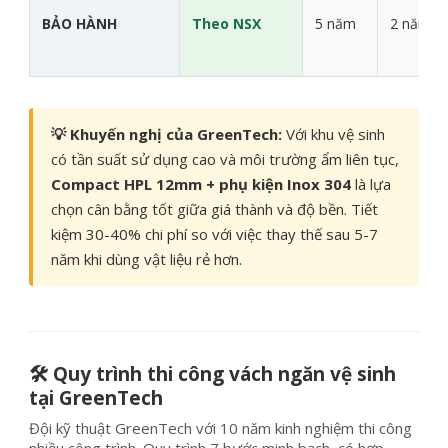
BẢO HÀNH
Theo NSX
5 năm
2 năm
💡 Khuyến nghị của GreenTech:
Với khu vệ sinh
có tần suất sử dụng cao và môi trường ẩm liên tục,
Compact HPL 12mm + phụ kiện Inox 304
là lựa
chọn cân bằng tốt giữa giá thành và độ bền. Tiết
kiệm 30-40% chi phí so với việc thay thế sau 5-7
năm khi dùng vật liệu rẻ hơn.
🛠️ Quy trình thi công vách ngăn vệ sinh
tại GreenTech
Đội kỹ thuật GreenTech với 10 năm kinh nghiệm thi công
nhiều công trình. Quy trình 7 bước minh bạch, có hợp