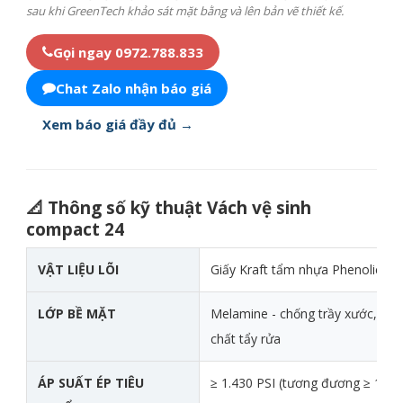
sau khi GreenTech khảo sát mặt bằng và lên bản vẽ thiết kế.
Gọi ngay 0972.788.833
Chat Zalo nhận báo giá
Xem báo giá đầy đủ →
📐 Thông số kỹ thuật Vách vệ sinh
compact 24
Thông số kỹ thuật chi tiết của Vách vệ sinh compact 24
VẬT LIỆU LÕI
Giấy Kraft tẩm nhựa Phenolic ép
LỚP BỀ MẶT
Melamine - chống trầy xước, ch
chất tẩy rửa
ÁP SUẤT ÉP TIÊU
≥ 1.430 PSI (tương đương ≥ 100 