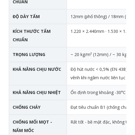
CHUẨN
ĐỘ DÀY TẤM
12mm (phổ thông) / 18mm (cao c
KÍCH THƯỚC TẤM
1.220 × 2.440mm · 1.530 × 1.86
CHUẨN
TRỌNG LƯỢNG
~ 20 kg/m² (12mm) / ~ 30 kg/m
KHẢ NĂNG CHỊU NƯỚC
Độ hút nước < 0,5% (EN 438) - 
vênh khi ngâm nước liên tục
KHẢ NĂNG CHỊU NHIỆT
Ổn định trong khoảng -30°C đến
CHỐNG CHÁY
Đạt tiêu chuẩn B1 (chống cháy la
CHỐNG MỐI MỌT -
Rất tốt - bề mặt đặc, không tạo 
NẤM MỐC