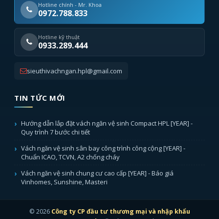
Hotline chính - Mr. Khoa
0972.788.833
Hotline kỹ thuật
0933.289.444
sieuthivachngan.hpl@gmail.com
TIN TỨC MỚI
Hướng dẫn lắp đặt vách ngăn vệ sinh Compact HPL [YEAR] -
Quy trình 7 bước chi tiết
Vách ngăn vệ sinh sân bay công trình công cộng [YEAR] -
Chuẩn ICAO, TCVN, A2 chống cháy
Vách ngăn vệ sinh chung cư cao cấp [YEAR] - Báo giá
Vinhomes, Sunshine, Masteri
© 2026
Công ty CP đầu tư thương mại và nhập khẩu