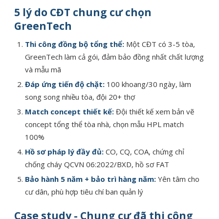
5 lý do CĐT chung cư chọn
GreenTech
Thi công đồng bộ tổng thể:
Một CĐT có 3-5 tòa,
GreenTech làm cả gói, đảm bảo đồng nhất chất lượng
và mẫu mã
Đáp ứng tiến độ chặt:
100 khoang/30 ngày, làm
song song nhiều tòa, đội 20+ thợ
Match concept thiết kế:
Đội thiết kế xem bản vẽ
concept tổng thể tòa nhà, chọn mẫu HPL match
100%
Hồ sơ pháp lý đầy đủ:
CO, CQ, COA, chứng chỉ
chống cháy QCVN 06:2022/BXD, hồ sơ FAT
Bảo hành 5 năm + bảo trì hàng năm:
Yên tâm cho
cư dân, phù hợp tiêu chí ban quản lý
Case study - Chung cư đã thi công