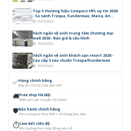
Top 5 thương hiệu Compact HPL uy tín 2026
- So sánh Trespa, Fundermax, Maica, An
Cường
19/05/2026
Vách ngăn vệ sinh trung tâm thương mại
mall 2026 - Báo giá & cấu hình
19/05/2026
Vách ngăn vệ sinh khách sạn resort 2026 -
Cao cấp 5 sao chuẩn Trespa/Fundermax
19/05/2026
✅
Hàng chính hãng
Đầy đủ CO/CQ, hóa đơn VAT
🚚
Free ship Hà Nội
Miễn phí vận chuyển nội thành
🛡️
Bảo hành chính hãng
Tấm compact theo NSX + 24 tháng phụ kiện
⏱️
Cam kết tiến độ
Bồi thường theo hợp đồng nếu trễ