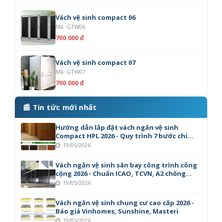
Vách vệ sinh compact 06
Mã: GTW06
700.000 đ
Vách vệ sinh compact 07
Mã: GTW07
700.000 đ
📰 Tin tức mới nhất
Hướng dẫn lắp đặt vách ngăn vệ sinh
Compact HPL 2026 - Quy trình 7 bước chi
tiết
19/05/2026
Vách ngăn vệ sinh sân bay công trình công
cộng 2026 - Chuẩn ICAO, TCVN, A2 chống
cháy
19/05/2026
Vách ngăn vệ sinh chung cư cao cấp 2026 -
Báo giá Vinhomes, Sunshine, Masteri
19/05/2026