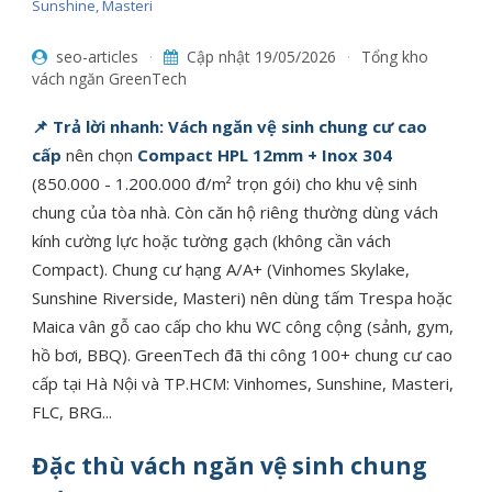
Sunshine, Masteri
seo-articles
·
Cập nhật
19/05/2026
·
Tổng kho
vách ngăn GreenTech
📌 Trả lời nhanh:
Vách ngăn vệ sinh chung cư cao
cấp
nên chọn
Compact HPL 12mm + Inox 304
(850.000 - 1.200.000 đ/m² trọn gói) cho khu vệ sinh
chung của tòa nhà. Còn căn hộ riêng thường dùng vách
kính cường lực hoặc tường gạch (không cần vách
Compact). Chung cư hạng A/A+ (Vinhomes Skylake,
Sunshine Riverside, Masteri) nên dùng tấm Trespa hoặc
Maica vân gỗ cao cấp cho khu WC công cộng (sảnh, gym,
hồ bơi, BBQ). GreenTech đã thi công 100+ chung cư cao
cấp tại Hà Nội và TP.HCM: Vinhomes, Sunshine, Masteri,
FLC, BRG...
Đặc thù vách ngăn vệ sinh chung