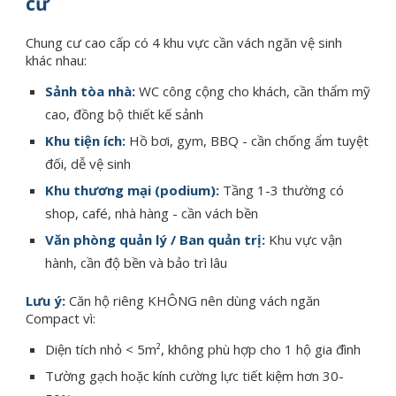
cư
Chung cư cao cấp có 4 khu vực cần vách ngăn vệ sinh
khác nhau:
Sảnh tòa nhà:
WC công cộng cho khách, cần thẩm mỹ
cao, đồng bộ thiết kế sảnh
Khu tiện ích:
Hồ bơi, gym, BBQ - cần chống ẩm tuyệt
đối, dễ vệ sinh
Khu thương mại (podium):
Tầng 1-3 thường có
shop, café, nhà hàng - cần vách bền
Văn phòng quản lý / Ban quản trị:
Khu vực vận
hành, cần độ bền và bảo trì lâu
Lưu ý:
Căn hộ riêng KHÔNG nên dùng vách ngăn
Compact vì:
Diện tích nhỏ < 5m², không phù hợp cho 1 hộ gia đình
Tường gạch hoặc kính cường lực tiết kiệm hơn 30-