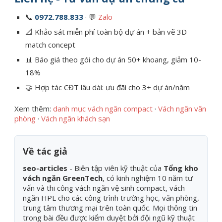
📞
0972.788.833
· 💬
Zalo
📐 Khảo sát miễn phí toàn bộ dự án + bản vẽ 3D
match concept
📊 Báo giá theo gói cho dự án 50+ khoang, giảm 10-
18%
🤝 Hợp tác CĐT lâu dài: ưu đãi cho 3+ dự án/năm
Xem thêm:
danh mục vách ngăn compact
·
Vách ngăn văn
phòng
·
Vách ngăn khách sạn
Về tác giả
seo-articles
- Biên tập viên kỹ thuật của
Tổng kho
vách ngăn GreenTech
, có kinh nghiệm 10 năm tư
vấn và thi công vách ngăn vệ sinh compact, vách
ngăn HPL cho các công trình trường học, văn phòng,
trung tâm thương mại trên toàn quốc. Mọi thông tin
trong bài đều được kiểm duyệt bởi đội ngũ kỹ thuật