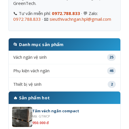
GreenTech.
📞 Tư vấn miễn phí:
0972.788.833
· 💬 Zalo:
0972.788.833
· 📧
sieuthivachngan.hpl@gmail.com
📂 Danh mục sản phẩm
Vách ngăn vệ sinh
25
Phụ kiện vách ngăn
46
Thiết bị vệ sinh
2
🔥 Sản phẩm hot
Tấm vách ngăn compact
Mã: GTWCP
950.000 đ