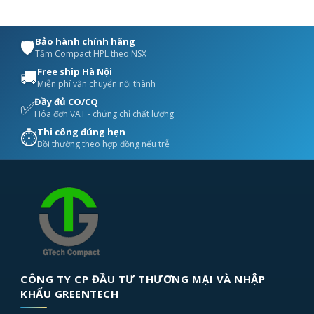
Bảo hành chính hãng
🛡️
Tấm Compact HPL theo NSX
Free ship Hà Nội
🚚
Miễn phí vận chuyển nội thành
Đầy đủ CO/CQ
✅
Hóa đơn VAT - chứng chỉ chất lượng
Thi công đúng hẹn
⏱️
Bồi thường theo hợp đồng nếu trễ
CÔNG TY CP ĐẦU TƯ THƯƠNG MẠI VÀ NHẬP
KHẨU GREENTECH