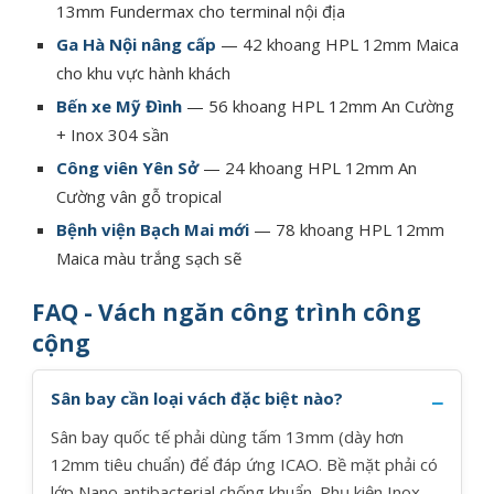
13mm Fundermax cho terminal nội địa
Ga Hà Nội nâng cấp
— 42 khoang HPL 12mm Maica
cho khu vực hành khách
Bến xe Mỹ Đình
— 56 khoang HPL 12mm An Cường
+ Inox 304 sần
Công viên Yên Sở
— 24 khoang HPL 12mm An
Cường vân gỗ tropical
Bệnh viện Bạch Mai mới
— 78 khoang HPL 12mm
Maica màu trắng sạch sẽ
FAQ - Vách ngăn công trình công
cộng
Sân bay cần loại vách đặc biệt nào?
Sân bay quốc tế phải dùng tấm 13mm (dày hơn
12mm tiêu chuẩn) để đáp ứng ICAO. Bề mặt phải có
lớp Nano antibacterial chống khuẩn. Phụ kiện Inox