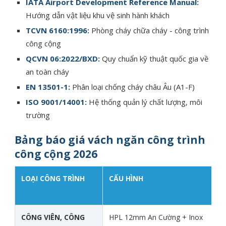
IATA Airport Development Reference Manual:
Hướng dẫn vật liệu khu vệ sinh hành khách
TCVN 6160:1996:
Phòng cháy chữa cháy - công trình
công cộng
QCVN 06:2022/BXD:
Quy chuẩn kỹ thuật quốc gia về
an toàn cháy
EN 13501-1:
Phân loại chống cháy châu Âu (A1-F)
ISO 9001/14001:
Hệ thống quản lý chất lượng, môi
trường
Bảng báo giá vách ngăn công trình
công cộng 2026
LOẠI CÔNG TRÌNH
CẤU HÌNH
Đ
G
CÔNG VIÊN, CÔNG
HPL 12mm An Cường + Inox
9