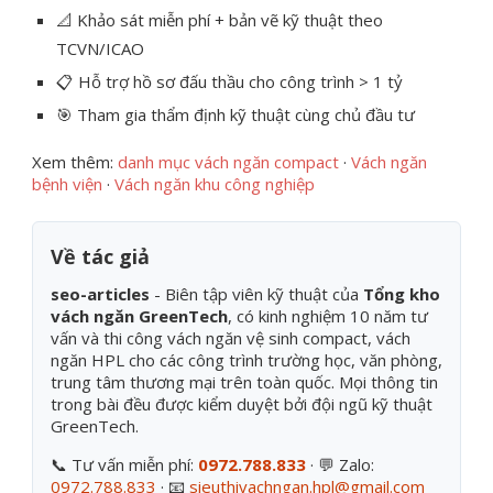
📐 Khảo sát miễn phí + bản vẽ kỹ thuật theo
TCVN/ICAO
📋 Hỗ trợ hồ sơ đấu thầu cho công trình > 1 tỷ
🎯 Tham gia thẩm định kỹ thuật cùng chủ đầu tư
Xem thêm:
danh mục vách ngăn compact
·
Vách ngăn
bệnh viện
·
Vách ngăn khu công nghiệp
Về tác giả
seo-articles
- Biên tập viên kỹ thuật của
Tổng kho
vách ngăn GreenTech
, có kinh nghiệm 10 năm tư
vấn và thi công vách ngăn vệ sinh compact, vách
ngăn HPL cho các công trình trường học, văn phòng,
trung tâm thương mại trên toàn quốc. Mọi thông tin
trong bài đều được kiểm duyệt bởi đội ngũ kỹ thuật
GreenTech.
📞 Tư vấn miễn phí:
0972.788.833
· 💬 Zalo:
0972.788.833
· 📧
sieuthivachngan.hpl@gmail.com