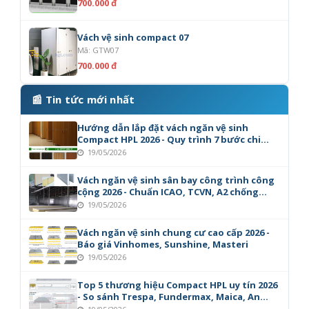
700.000 đ
Vách vệ sinh compact 07
Mã: GTW07
700.000 đ
📰 Tin tức mới nhất
Hướng dẫn lắp đặt vách ngăn vệ sinh
Compact HPL 2026 - Quy trình 7 bước chi
tiết
19/05/2026
Vách ngăn vệ sinh sân bay công trình công
cộng 2026 - Chuẩn ICAO, TCVN, A2 chống
cháy
19/05/2026
Vách ngăn vệ sinh chung cư cao cấp 2026 -
Báo giá Vinhomes, Sunshine, Masteri
19/05/2026
Top 5 thương hiệu Compact HPL uy tín 2026
- So sánh Trespa, Fundermax, Maica, An
Cường