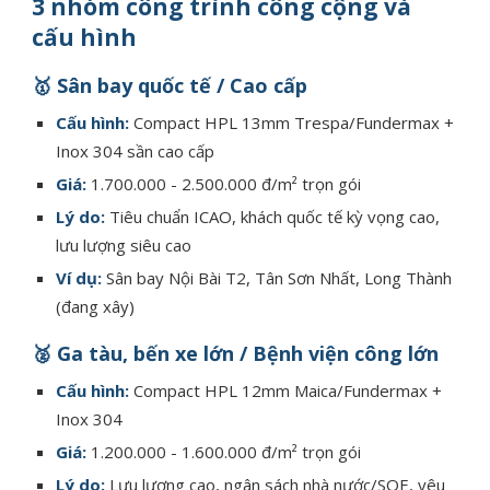
3 nhóm công trình công cộng và
cấu hình
🥇 Sân bay quốc tế / Cao cấp
Cấu hình:
Compact HPL 13mm Trespa/Fundermax +
Inox 304 sần cao cấp
Giá:
1.700.000 - 2.500.000 đ/m² trọn gói
Lý do:
Tiêu chuẩn ICAO, khách quốc tế kỳ vọng cao,
lưu lượng siêu cao
Ví dụ:
Sân bay Nội Bài T2, Tân Sơn Nhất, Long Thành
(đang xây)
🥈 Ga tàu, bến xe lớn / Bệnh viện công lớn
Cấu hình:
Compact HPL 12mm Maica/Fundermax +
Inox 304
Giá:
1.200.000 - 1.600.000 đ/m² trọn gói
Lý do:
Lưu lượng cao, ngân sách nhà nước/SOE, yêu