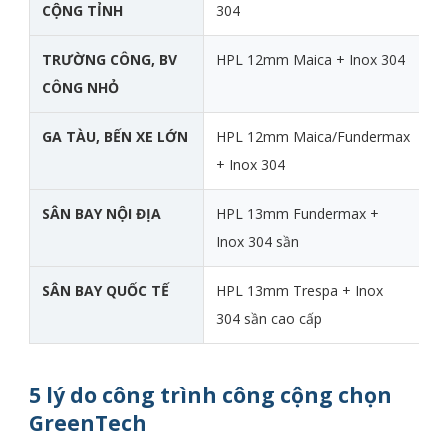
CỘNG TỈNH
304
1
TRƯỜNG CÔNG, BV
HPL 12mm Maica + Inox 304
1
CÔNG NHỎ
1
GA TÀU, BẾN XE LỚN
HPL 12mm Maica/Fundermax
1
+ Inox 304
1
SÂN BAY NỘI ĐỊA
HPL 13mm Fundermax +
1
Inox 304 sần
2
SÂN BAY QUỐC TẾ
HPL 13mm Trespa + Inox
1
304 sần cao cấp
2
5 lý do công trình công cộng chọn
GreenTech