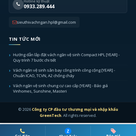
Hotline kỹ thuật
0933.289.444
sieuthivachngan.hpl@gmail.com
TIN TỨC MỚI
Hướng dẫn lắp đặt vách ngăn vệ sinh Compact HPL [YEAR] -
Quy trình 7 bước chi tiết
Vách ngăn vệ sinh sân bay công trình công cộng [YEAR] -
Chuẩn ICAO, TCVN, A2 chống cháy
Vách ngăn vệ sinh chung cư cao cấp [YEAR] - Báo giá
Vinhomes, Sunshine, Masteri
© 2026
Công ty CP đầu tư thương mại và nhập khẩu
GreenTech
. All rights reserved.
Z