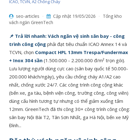
ICAO, TCVN, A2 Chống Cháy
seo-articles
·
Cập nhật
19/05/2026
·
Tổng kho
vách ngăn GreenTech
📌 Trả lời nhanh:
Vách ngăn vệ sinh sân bay - công
trình công cộng
phải đạt tiêu chuẩn ICAO Annex 14 và
TCVN, chọn
Compact HPL 13mm Trespa/Fundermax
+ Inox 304 sần
(1.500.000 - 2.200.000 đ/m² trọn gói).
Lưu lượng người dùng cực cao (sân bay quốc tế 50.000-
200.000 khách/ngày), yêu cầu chống cháy A1/A2 cao
nhất, chống xước 24/7. Các công trình công cộng khác
(bến xe, ga tàu, bệnh viện công, trường công, công viên)
dùng cấu hình tương tự nhưng có thể giảm xuống tấm
12mm. GreenTech đã thi công 30+ công trình công cộng:
sân bay Nội Bài T2, Tân Sơn Nhất, ga Hà Nội, bến xe Mỹ
Đình...