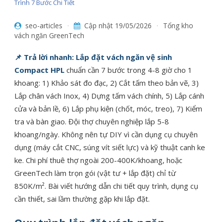
Trình 7 Bước Chi Tiết
seo-articles
·
Cập nhật
19/05/2026
·
Tổng kho
vách ngăn GreenTech
📌 Trả lời nhanh:
Lắp đặt vách ngăn vệ sinh
Compact HPL
chuẩn cần 7 bước trong 4-8 giờ cho 1
khoang: 1) Khảo sát đo đạc, 2) Cắt tấm theo bản vẽ, 3)
Lắp chân vách Inox, 4) Dựng tấm vách chính, 5) Lắp cánh
cửa và bản lề, 6) Lắp phụ kiện (chốt, móc, treo), 7) Kiểm
tra và bàn giao. Đội thợ chuyên nghiệp lắp 5-8
khoang/ngày. Không nên tự DIY vì cần dụng cụ chuyên
dụng (máy cắt CNC, súng vít siết lực) và kỹ thuật canh ke
ke. Chi phí thuê thợ ngoài 200-400K/khoang, hoặc
GreenTech làm trọn gói (vật tư + lắp đặt) chỉ từ
850K/m². Bài viết hướng dẫn chi tiết quy trình, dụng cụ
cần thiết, sai lầm thường gặp khi lắp đặt.