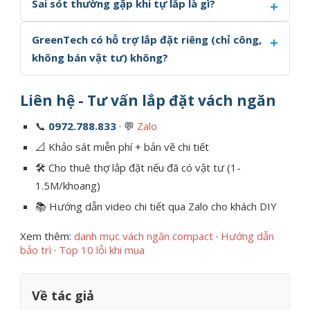
Sai sót thường gặp khi tự lắp là gì?
GreenTech có hỗ trợ lắp đặt riêng (chỉ công,
không bán vật tư) không?
Liên hệ - Tư vấn lắp đặt vách ngăn
📞
0972.788.833
· 💬
Zalo
📐 Khảo sát miễn phí + bản vẽ chi tiết
🛠️ Cho thuê thợ lắp đặt nếu đã có vật tư (1-
1.5M/khoang)
📚 Hướng dẫn video chi tiết qua Zalo cho khách DIY
Xem thêm:
danh mục vách ngăn compact
·
Hướng dẫn
bảo trì
·
Top 10 lỗi khi mua
Về tác giả