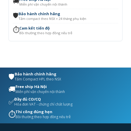
🚚
Miễn phí vận chuyển nội thành
🛡️
Bảo hành chính hãng
Tấm compact theo NSX + 24 tháng phụ kiện
⏱️
Cam kết tiến độ
Bồi thường theo hợp đồng nếu trễ
Bảo hành chính hãng
🛡️
Tấm Compact HPL theo NSX
Free ship Hà Nội
🚚
Miễn phí vận chuyển nội thành
Đầy đủ CO/CQ
✅
Hóa đơn VAT - chứng chỉ chất lượng
Thi công đúng hẹn
⏱️
Bồi thường theo hợp đồng nếu trễ