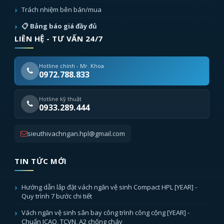
Trách nhiệm bên bán/mua
📋 Bảng báo giá đầy đủ
LIÊN HỆ - TƯ VẤN 24/7
Hotline chính - Mr. Khoa
0972.788.833
Hotline kỹ thuật
0933.289.444
sieuthivachngan.hpl@gmail.com
TIN TỨC MỚI
Hướng dẫn lắp đặt vách ngăn vệ sinh Compact HPL [YEAR] -
Quy trình 7 bước chi tiết
Vách ngăn vệ sinh sân bay công trình công cộng [YEAR] -
Chuẩn ICAO, TCVN, A2 chống cháy