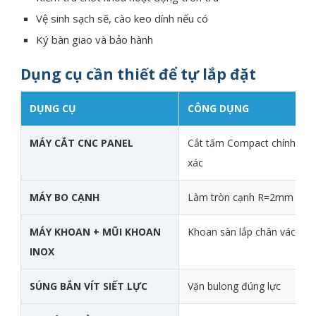
Vệ sinh sạch sẽ, cào keo dính nếu có
Ký bàn giao và bảo hành
Dụng cụ cần thiết để tự lắp đặt
DỤNG CỤ
CÔNG DỤNG
MÁY CẮT CNC PANEL
Cắt tấm Compact chính
xác
MÁY BO CẠNH
Làm tròn cạnh R=2mm
MÁY KHOAN + MŨI KHOAN
Khoan sàn lắp chân vách
INOX
SÚNG BẮN VÍT SIẾT LỰC
Vặn bulong đúng lực