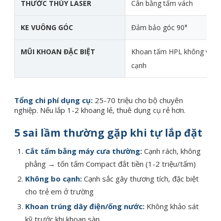
THƯỚC THỦY LASER
Cân bằng tấm vách
KE VUÔNG GÓC
Đảm bảo góc 90°
MŨI KHOAN ĐẶC BIỆT
Khoan tấm HPL không vỡ
cạnh
Tổng chi phí dụng cụ:
25-70 triệu cho bộ chuyên
nghiệp. Nếu lắp 1-2 khoang lẻ, thuê dụng cụ rẻ hơn.
5 sai lầm thường gặp khi tự lắp đặt
Cắt tấm bằng máy cưa thường:
Cạnh rách, không
phẳng → tốn tấm Compact đắt tiền (1-2 triệu/tấm)
Không bo cạnh:
Cạnh sắc gây thương tích, đặc biệt
cho trẻ em ở trường
Khoan trúng dây điện/ống nước:
Không khảo sát
kỹ trước khi khoan sàn