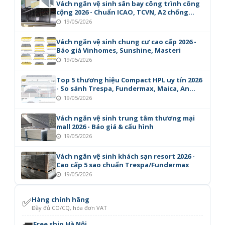
Vách ngăn vệ sinh sân bay công trình công
cộng 2026 - Chuẩn ICAO, TCVN, A2 chống
cháy
19/05/2026
Vách ngăn vệ sinh chung cư cao cấp 2026 -
Báo giá Vinhomes, Sunshine, Masteri
19/05/2026
Top 5 thương hiệu Compact HPL uy tín 2026
- So sánh Trespa, Fundermax, Maica, An
Cường
19/05/2026
Vách ngăn vệ sinh trung tâm thương mại
mall 2026 - Báo giá & cấu hình
19/05/2026
Vách ngăn vệ sinh khách sạn resort 2026 -
Cao cấp 5 sao chuẩn Trespa/Fundermax
19/05/2026
✅
Hàng chính hãng
Đầy đủ CO/CQ, hóa đơn VAT
Free ship Hà Nội