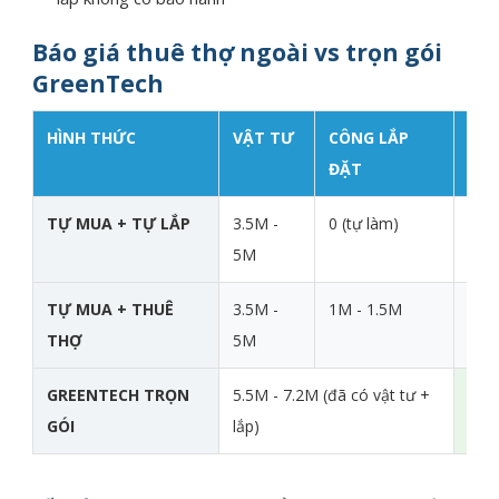
Báo giá thuê thợ ngoài vs trọn gói
GreenTech
HÌNH THỨC
VẬT TƯ
CÔNG LẮP
TỔ
ĐẶT
/K
TỰ MUA + TỰ LẮP
3.5M -
0 (tự làm)
3.5
5M
TỰ MUA + THUÊ
3.5M -
1M - 1.5M
4.5M
THỢ
5M
GREENTECH TRỌN
5.5M - 7.2M (đã có vật tư +
5.5
GÓI
lắp)