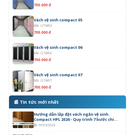
700.000 đ
Vách vệ sinh compact 05
Mã: GTW05
700.000 đ
Vách vệ sinh compact 06
Mã: GTW06
700.000 đ
Vách vệ sinh compact 07
Mã: GTW07
700.000 đ
📰 Tin tức mới nhất
Hướng dẫn lắp đặt vách ngăn vệ sinh
Compact HPL 2026 - Quy trình 7 bước chi
tiết
19/05/2026