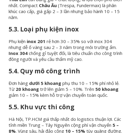
nhất. Compact
Châu Âu
(Trespa, Fundermax) là phân
khúc cao cấp, giá gấp 2 – 3 lần nhưng bảo hành 10 – 15
năm.
5.3. Loại phụ kiện inox
Phụ kiện
inox 201
rẻ hơn 30 – 35% so với inox 304
nhưng dễ ố vàng sau 2 – 3 năm trong môi trường ẩm.
Inox 304
chống gỉ tuyệt đối, là tiêu chuẩn cho công trình
đông người và yêu cầu thẩm mỹ cao.
5.4. Quy mô công trình
Đơn hàng
dưới 5 khoang
phụ thu 10 – 15% phí nhỏ lẻ.
Từ
20 khoang
trở lên giảm 5 – 10%. Trên
50 khoang
giảm 10 – 15% kèm hỗ trợ vận chuyển toàn quốc.
5.5. Khu vực thi công
Hà Nội, TP.HCM giá thấp nhất do logistics thuận lợi. Các
tỉnh miền Trung – Tây Nguyên cộng phí vận chuyển
5 –
8%
. Vùng sâu, hải đảo cộng
10 – 15%
tùy quãng đường.