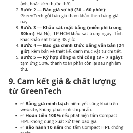
ảnh, hoặc kích thước thô).
Bước 2 — Báo giá sơ bộ (30 – 60 phút)
:
GreenTech gửi báo giá tham khảo theo bảng giá
này.
Bước 3 — Khảo sát mặt bằng (miễn phí trong
30km)
: Hà Nội, TP.HCM khảo sát trong ngày. Tỉnh
khác khảo sát trong 48 giờ.
Bước 4 — Báo giá chính thức bằng văn bản (24
giờ)
: kèm bản vẽ thiết kế, danh mục vật tư chi tiết.
Bước 5 — Ký hợp đồng & thi công (3 – 7 ngày)
:
tạm ứng 50%, thanh toán phần còn lại sau nghiệm
thu.
9. Cam kết giá & chất lượng
từ GreenTech
✅
Bảng giá minh bạch
: niêm yết công khai trên
website, không phát sinh chi phí ẩn.
✅
Hoàn tiền 100%
nếu phát hiện tấm Compact
HPL không đúng xuất xứ trên báo giá.
✅
Bảo hành 10 năm
cho tấm Compact HPL chống