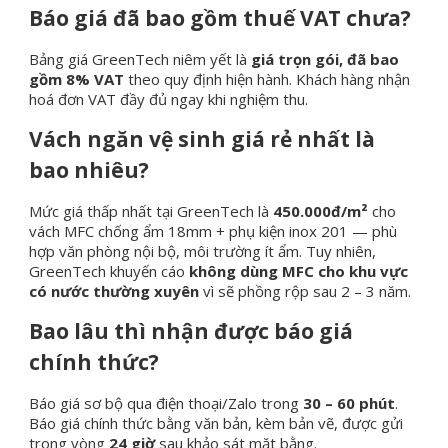
Báo giá đã bao gồm thuế VAT chưa?
Bảng giá GreenTech niêm yết là
giá trọn gói, đã bao
gồm 8% VAT
theo quy định hiện hành. Khách hàng nhận
hoá đơn VAT đầy đủ ngay khi nghiệm thu.
Vách ngăn vệ sinh giá rẻ nhất là
bao nhiêu?
Mức giá thấp nhất tại GreenTech là
450.000đ/m²
cho
vách MFC chống ẩm 18mm + phụ kiện inox 201 — phù
hợp văn phòng nội bộ, môi trường ít ẩm. Tuy nhiên,
GreenTech khuyến cáo
không dùng MFC cho khu vực
có nước thường xuyên
vì sẽ phồng rộp sau 2 – 3 năm.
Bao lâu thì nhận được báo giá
chính thức?
Báo giá sơ bộ qua điện thoại/Zalo trong
30 – 60 phút
.
Báo giá chính thức bằng văn bản, kèm bản vẽ, được gửi
trong vòng
24 giờ
sau khảo sát mặt bằng.