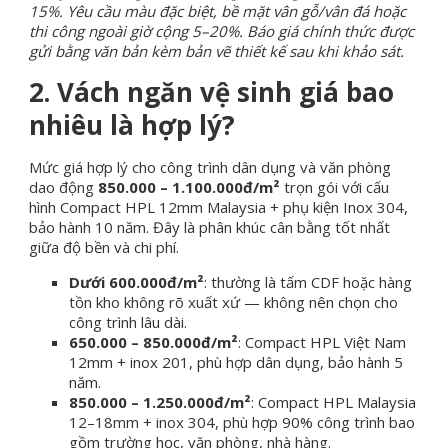
15%. Yêu cầu màu đặc biệt, bề mặt vân gỗ/vân đá hoặc
thi công ngoài giờ cộng 5–20%. Báo giá chính thức được
gửi bằng văn bản kèm bản vẽ thiết kế sau khi khảo sát.
2. Vách ngăn vệ sinh giá bao
nhiêu là hợp lý?
Mức giá hợp lý cho công trình dân dụng và văn phòng
dao động
850.000 – 1.100.000đ/m²
trọn gói với cấu
hình Compact HPL 12mm Malaysia + phụ kiện Inox 304,
bảo hành 10 năm. Đây là phân khúc cân bằng tốt nhất
giữa độ bền và chi phí.
Dưới 600.000đ/m²
: thường là tấm CDF hoặc hàng
tồn kho không rõ xuất xứ — không nên chọn cho
công trình lâu dài.
650.000 – 850.000đ/m²
: Compact HPL Việt Nam
12mm + inox 201, phù hợp dân dụng, bảo hành 5
năm.
850.000 – 1.250.000đ/m²
: Compact HPL Malaysia
12–18mm + inox 304, phù hợp 90% công trình bao
gồm trường học, văn phòng, nhà hàng.