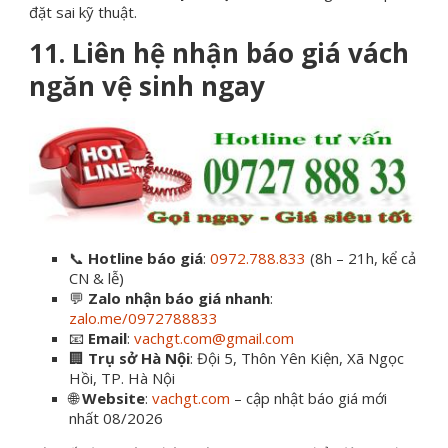
đặt sai kỹ thuật.
11. Liên hệ nhận báo giá vách
ngăn vệ sinh ngay
📞
Hotline báo giá
:
0972.788.833
(8h – 21h, kể cả
CN & lễ)
💬
Zalo nhận báo giá nhanh
:
zalo.me/0972788833
📧
Email
:
vachgt.com@gmail.com
🏢
Trụ sở Hà Nội
: Đội 5, Thôn Yên Kiện, Xã Ngọc
Hồi, TP. Hà Nội
🌐
Website
:
vachgt.com
– cập nhật báo giá mới
nhất 08/2026