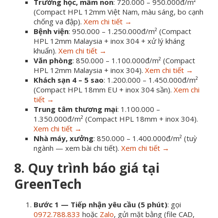
Trường học, mầm non
: 720.000 – 950.000đ/m²
(Compact HPL 12mm Việt Nam, màu sáng, bo cạnh
chống va đập).
Xem chi tiết →
Bệnh viện
: 950.000 – 1.250.000đ/m² (Compact
HPL 12mm Malaysia + inox 304 + xử lý kháng
khuẩn).
Xem chi tiết →
Văn phòng
: 850.000 – 1.100.000đ/m² (Compact
HPL 12mm Malaysia + inox 304).
Xem chi tiết →
Khách sạn 4 – 5 sao
: 1.200.000 – 1.450.000đ/m²
(Compact HPL 18mm EU + inox 304 sần).
Xem chi
tiết →
Trung tâm thương mại
: 1.100.000 –
1.350.000đ/m² (Compact HPL 18mm + inox 304).
Xem chi tiết →
Nhà máy, xưởng
: 850.000 – 1.400.000đ/m² (tuỳ
ngành — xem bài chi tiết).
Xem chi tiết →
8. Quy trình báo giá tại
GreenTech
Bước 1 — Tiếp nhận yêu cầu (5 phút)
: gọi
0972.788.833
hoặc
Zalo
, gửi mặt bằng (file CAD,