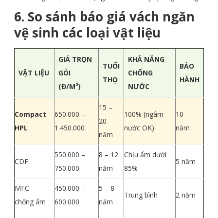
6. So sánh báo giá vách ngăn
vệ sinh các loại vật liệu
GIÁ TRỌN
KHẢ NĂNG
TUỔI
BẢO
VẬT LIỆU
GÓI
CHỐNG
THỌ
HÀNH
(Đ/M²)
NƯỚC
15 –
Compact
650.000 –
100% (ngâm
10
20
HPL
1.450.000
nước OK)
năm
năm
550.000 –
8 – 12
Chịu ẩm dưới
CDF
5 năm
750.000
năm
85%
MFC
450.000 –
5 – 8
Trung bình
2 năm
chống ẩm
600.000
năm