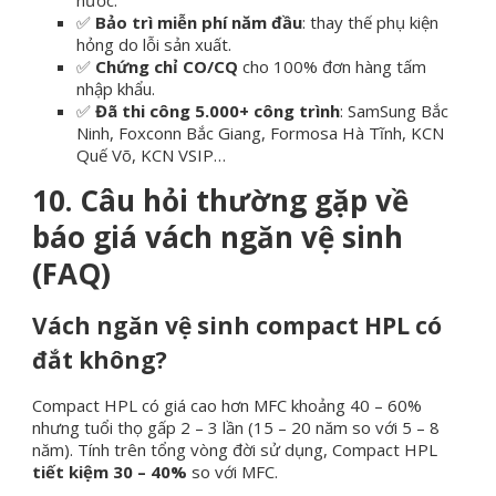
nước.
✅
Bảo trì miễn phí năm đầu
: thay thế phụ kiện
hỏng do lỗi sản xuất.
✅
Chứng chỉ CO/CQ
cho 100% đơn hàng tấm
nhập khẩu.
✅
Đã thi công 5.000+ công trình
: SamSung Bắc
Ninh, Foxconn Bắc Giang, Formosa Hà Tĩnh, KCN
Quế Võ, KCN VSIP…
10. Câu hỏi thường gặp về
báo giá vách ngăn vệ sinh
(FAQ)
Vách ngăn vệ sinh compact HPL có
đắt không?
Compact HPL có giá cao hơn MFC khoảng 40 – 60%
nhưng tuổi thọ gấp 2 – 3 lần (15 – 20 năm so với 5 – 8
năm). Tính trên tổng vòng đời sử dụng, Compact HPL
tiết kiệm 30 – 40%
so với MFC.