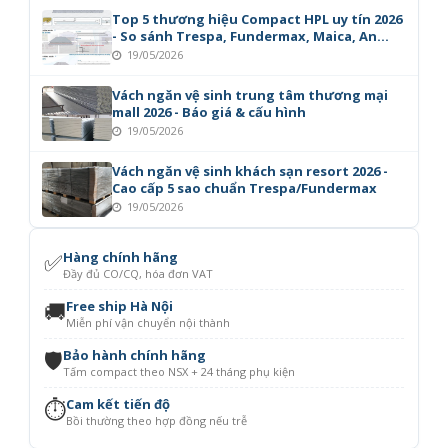
Top 5 thương hiệu Compact HPL uy tín 2026
- So sánh Trespa, Fundermax, Maica, An
Cường
19/05/2026
Vách ngăn vệ sinh trung tâm thương mại
mall 2026 - Báo giá & cấu hình
19/05/2026
Vách ngăn vệ sinh khách sạn resort 2026 -
Cao cấp 5 sao chuẩn Trespa/Fundermax
19/05/2026
✅
Hàng chính hãng
Đầy đủ CO/CQ, hóa đơn VAT
🚚
Free ship Hà Nội
Miễn phí vận chuyển nội thành
🛡️
Bảo hành chính hãng
Tấm compact theo NSX + 24 tháng phụ kiện
⏱️
Cam kết tiến độ
Bồi thường theo hợp đồng nếu trễ