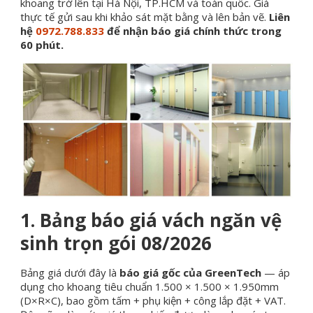
khoang trở lên tại Hà Nội, TP.HCM và toàn quốc. Giá
thực tế gửi sau khi khảo sát mặt bằng và lên bản vẽ.
Liên
hệ
0972.788.833
để nhận báo giá chính thức trong
60 phút.
1. Bảng báo giá vách ngăn vệ
sinh trọn gói 08/2026
Bảng giá dưới đây là
báo giá gốc của GreenTech
— áp
dụng cho khoang tiêu chuẩn 1.500 × 1.500 × 1.950mm
(D×R×C), bao gồm tấm + phụ kiện + công lắp đặt + VAT.