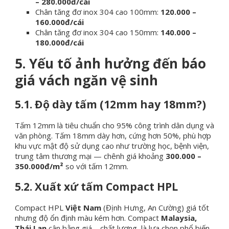
– 280.000đ/cái
Chân tăng đơ inox 304 cao 100mm:
120.000 –
160.000đ/cái
Chân tăng đơ inox 304 cao 150mm:
140.000 –
180.000đ/cái
5. Yếu tố ảnh hưởng đến báo
giá vách ngăn vệ sinh
5.1. Độ dày tấm (12mm hay 18mm?)
Tấm 12mm là tiêu chuẩn cho 95% công trình dân dụng và
văn phòng. Tấm 18mm dày hơn, cứng hơn 50%, phù hợp
khu vực mật độ sử dụng cao như trường học, bệnh viện,
trung tâm thương mại — chênh giá khoảng
300.000 –
350.000đ/m²
so với tấm 12mm.
5.2. Xuất xứ tấm Compact HPL
Compact HPL
Việt Nam
(Định Hưng, An Cường) giá tốt
nhưng độ ổn định màu kém hơn. Compact
Malaysia,
Thái Lan
cân bằng giá – chất lượng, là lựa chọn phổ biến