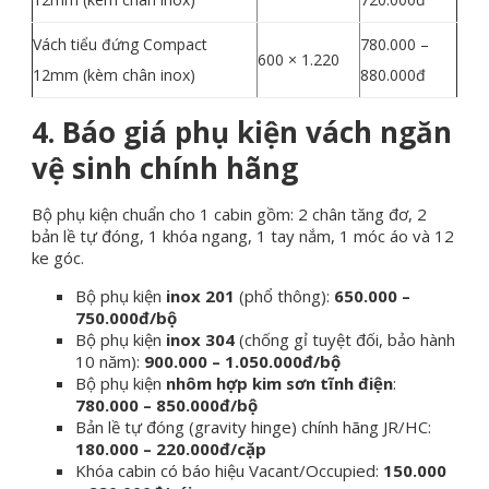
Vách tiểu đứng Compact
780.000 –
600 × 1.220
12mm (kèm chân inox)
880.000đ
4. Báo giá phụ kiện vách ngăn
vệ sinh chính hãng
Bộ phụ kiện chuẩn cho 1 cabin gồm: 2 chân tăng đơ, 2
bản lề tự đóng, 1 khóa ngang, 1 tay nắm, 1 móc áo và 12
ke góc.
Bộ phụ kiện
inox 201
(phổ thông):
650.000 –
750.000đ/bộ
Bộ phụ kiện
inox 304
(chống gỉ tuyệt đối, bảo hành
10 năm):
900.000 – 1.050.000đ/bộ
Bộ phụ kiện
nhôm hợp kim sơn tĩnh điện
:
780.000 – 850.000đ/bộ
Bản lề tự đóng (gravity hinge) chính hãng JR/HC:
180.000 – 220.000đ/cặp
Khóa cabin có báo hiệu Vacant/Occupied:
150.000