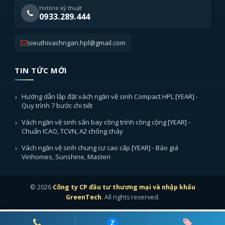
Hotline kỹ thuật
0933.289.444
sieuthivachngan.hpl@gmail.com
TIN TỨC MỚI
Hướng dẫn lắp đặt vách ngăn vệ sinh Compact HPL [YEAR] -
Quy trình 7 bước chi tiết
Vách ngăn vệ sinh sân bay công trình công cộng [YEAR] -
Chuẩn ICAO, TCVN, A2 chống cháy
Vách ngăn vệ sinh chung cư cao cấp [YEAR] - Báo giá
Vinhomes, Sunshine, Masteri
© 2026
Công ty CP đầu tư thương mại và nhập khẩu
GreenTech
. All rights reserved.
Z