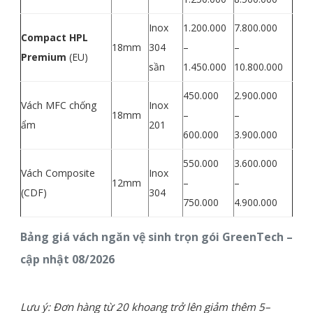
Inox
1.200.000
7.800.000
Compact HPL
18mm
304
–
–
Premium
(EU)
sần
1.450.000
10.800.000
450.000
2.900.000
Vách MFC chống
Inox
18mm
–
–
ẩm
201
600.000
3.900.000
550.000
3.600.000
Vách Composite
Inox
12mm
–
–
(CDF)
304
750.000
4.900.000
Bảng giá vách ngăn vệ sinh trọn gói GreenTech –
cập nhật 08/2026
Lưu ý: Đơn hàng từ 20 khoang trở lên giảm thêm 5–