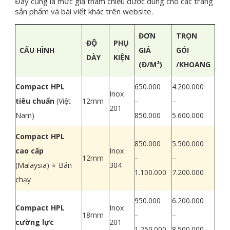
Đây cũng là mức giá tham chiếu được dùng cho các trang
sản phẩm và bài viết khác trên website.
ĐƠN
TRỌN
ĐỘ
PHỤ
CẤU HÌNH
GIÁ
GÓI
DÀY
KIỆN
(Đ/M²)
/KHOANG
Compact HPL
650.000
4.200.000
Inox
tiêu chuẩn
(Việt
12mm
–
–
201
Nam)
850.000
5.600.000
Compact HPL
850.000
5.500.000
cao cấp
Inox
12mm
–
–
(Malaysia) ⭐ Bán
304
1.100.000
7.200.000
chạy
950.000
6.200.000
Compact HPL
Inox
18mm
–
–
cường lực
201
1.250.000
8.500.000