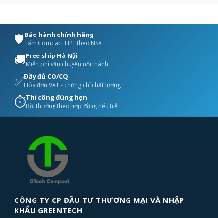
Bảo hành chính hãng
🛡️
Tấm Compact HPL theo NSX
Free ship Hà Nội
🚚
Miễn phí vận chuyển nội thành
Đầy đủ CO/CQ
✅
Hóa đơn VAT - chứng chỉ chất lượng
Thi công đúng hẹn
⏱️
Bồi thường theo hợp đồng nếu trễ
CÔNG TY CP ĐẦU TƯ THƯƠNG MẠI VÀ NHẬP
KHẨU GREENTECH