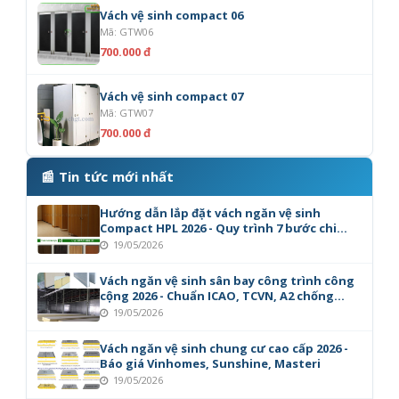
Vách vệ sinh compact 06
Mã: GTW06
700.000 đ
Vách vệ sinh compact 07
Mã: GTW07
700.000 đ
📰 Tin tức mới nhất
Hướng dẫn lắp đặt vách ngăn vệ sinh
Compact HPL 2026 - Quy trình 7 bước chi
tiết
19/05/2026
Vách ngăn vệ sinh sân bay công trình công
cộng 2026 - Chuẩn ICAO, TCVN, A2 chống
cháy
19/05/2026
Vách ngăn vệ sinh chung cư cao cấp 2026 -
Báo giá Vinhomes, Sunshine, Masteri
19/05/2026