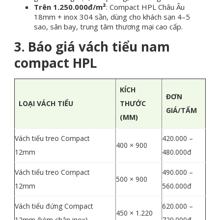
Trên 1.250.000đ/m²
: Compact HPL Châu Âu
18mm + inox 304 sần, dùng cho khách sạn 4–5
sao, sân bay, trung tâm thương mại cao cấp.
3. Báo giá vách tiểu nam
compact HPL
KÍCH
ĐƠN
LOẠI VÁCH TIỂU
THƯỚC
GIÁ/TẤM
(MM)
Vách tiểu treo Compact
420.000 –
400 × 900
12mm
480.000đ
Vách tiểu treo Compact
490.000 –
500 × 900
12mm
560.000đ
Vách tiểu đứng Compact
620.000 –
450 × 1.220
12mm (kèm chân inox)
720.000đ