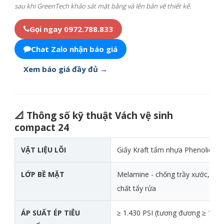
sau khi GreenTech khảo sát mặt bằng và lên bản vẽ thiết kế.
Gọi ngay 0972.788.833
Chat Zalo nhận báo giá
Xem báo giá đầy đủ →
📐 Thông số kỹ thuật Vách vệ sinh
compact 24
Thông số kỹ thuật chi tiết của Vách vệ sinh compact 24
VẬT LIỆU LÕI
Giấy Kraft tẩm nhựa Phenolic ép
LỚP BỀ MẶT
Melamine - chống trầy xước, ch
chất tẩy rửa
ÁP SUẤT ÉP TIÊU
≥ 1.430 PSI (tương đương ≥ 100 