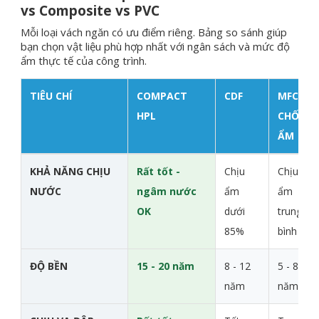
vs Composite vs PVC
Mỗi loại vách ngăn có ưu điểm riêng. Bảng so sánh giúp
bạn chọn vật liệu phù hợp nhất với ngân sách và mức độ
ẩm thực tế của công trình.
TIÊU CHÍ
COMPACT
CDF
MFC
HPL
CHỐNG
ẨM
So sánh các loại vách ngăn vệ sinh
KHẢ NĂNG CHỊU
Rất tốt -
Chịu
Chịu
NƯỚC
ngâm nước
ẩm
ẩm
OK
dưới
trung
85%
bình
ĐỘ BỀN
15 - 20 năm
8 - 12
5 - 8
năm
năm