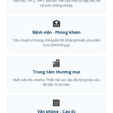
Tiểu học, THCS, THPT, Đại học. Yêu cầu chịu va đập cao, dễ
vệ sinh, chống vẽ bậy.
🏥
Bệnh viện - Phòng khám
Tiêu chuẩn vô trùng, chống ẩm tốt, kháng khuẩn, phụ kiện
inox 304 không gỉ.
🏬
Trung tâm thương mại
Mall, siêu thị, cinema. Thẩm mỹ cao cấp, đa dạng màu sắc,
độ bền 15-20 năm.
🏢
Văn phòng - Cao ốc