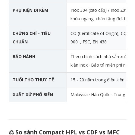
PHỤ KIỆN ĐI KÈM
Inox 304 (cao cấp) / Inox 201 (ti
khóa ngang, chân tăng đơ, thanh
CHỨNG CHỈ - TIÊU
CO (Certificate of Origin), CQ (Cer
CHUẨN
9001, FSC, EN 438
BẢO HÀNH
Theo chính sách nhà sản xuất ch
kiện inox · Bảo trì miễn phí năm 
TUỔI THỌ THỰC TẾ
15 - 20 năm trong điều kiện sử 
XUẤT XỨ PHỔ BIẾN
Malaysia · Hàn Quốc · Trung Quố
⚖️ So sánh Compact HPL vs CDF vs MFC