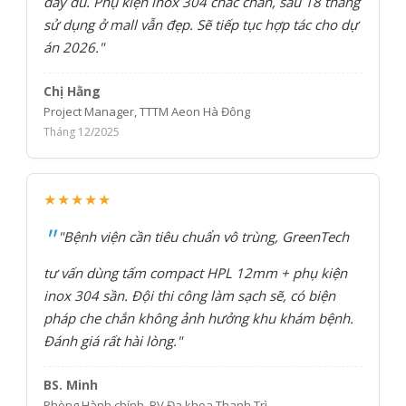
đầy đủ. Phụ kiện inox 304 chắc chắn, sau 18 tháng
sử dụng ở mall vẫn đẹp. Sẽ tiếp tục hợp tác cho dự
án 2026."
Chị Hằng
Project Manager, TTTM Aeon Hà Đông
Tháng 12/2025
★★★★★
"Bệnh viện cần tiêu chuẩn vô trùng, GreenTech
tư vấn dùng tấm compact HPL 12mm + phụ kiện
inox 304 sần. Đội thi công làm sạch sẽ, có biện
pháp che chắn không ảnh hưởng khu khám bệnh.
Đánh giá rất hài lòng."
BS. Minh
Phòng Hành chính, BV Đa khoa Thanh Trì