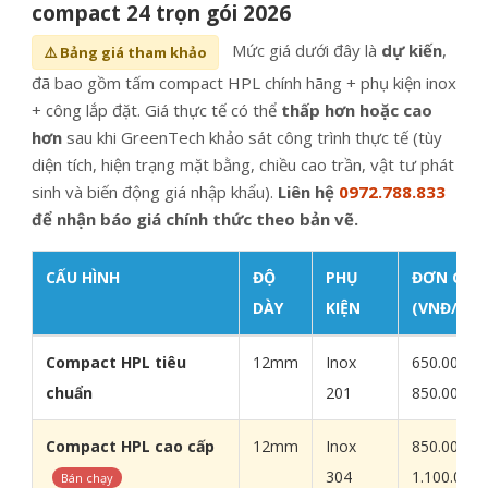
compact 24 trọn gói 2026
Mức giá dưới đây là
dự kiến
,
⚠️ Bảng giá tham khảo
đã bao gồm tấm compact HPL chính hãng + phụ kiện inox
+ công lắp đặt. Giá thực tế có thể
thấp hơn hoặc cao
hơn
sau khi GreenTech khảo sát công trình thực tế (tùy
diện tích, hiện trạng mặt bằng, chiều cao trần, vật tư phát
sinh và biến động giá nhập khẩu).
Liên hệ
0972.788.833
để nhận báo giá chính thức theo bản vẽ.
CẤU HÌNH
ĐỘ
PHỤ
ĐƠN GIÁ
DÀY
KIỆN
(VNĐ/M²)
Bảng giá Vách vệ sinh compact 24 trọn gói theo m² và 
Compact HPL tiêu
12mm
Inox
650.000 -
chuẩn
201
850.000 đ
Compact HPL cao cấp
12mm
Inox
850.000 -
304
1.100.000 
Bán chạy