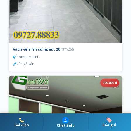
Vách vệ sinh compact 26
(GTW26)
Compact HPL
Vân gỗ xám
700.000 đ
Z
Gọi điện
Báo giá
Chat Zalo