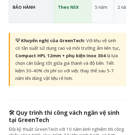
BẢO HÀNH
Theo NSX
5 năm
2 năm
💡 Khuyến nghị của GreenTech:
Với khu vệ sinh
có tần suất sử dụng cao và môi trường ẩm liên tục,
Compact HPL 12mm + phụ kiện Inox 304
là lựa
chọn cân bằng tốt giữa giá thành và độ bền. Tiết
kiệm 30-40% chi phí so với việc thay thế sau 5-7
năm khi dùng vật liệu rẻ hơn.
🛠️ Quy trình thi công vách ngăn vệ sinh
tại GreenTech
Đội kỹ thuật GreenTech với 10 năm kinh nghiệm thi công
nhiều công trình. Quy trình 7 bước minh bạch, có hợp