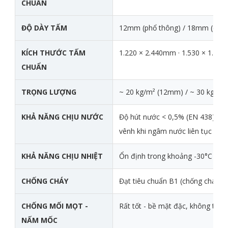
CHUẨN
ĐỘ DÀY TẤM
12mm (phổ thông) / 18mm (cao c
KÍCH THƯỚC TẤM
1.220 × 2.440mm · 1.530 × 1.86
CHUẨN
TRỌNG LƯỢNG
~ 20 kg/m² (12mm) / ~ 30 kg/m
KHẢ NĂNG CHỊU NƯỚC
Độ hút nước < 0,5% (EN 438) - 
vênh khi ngâm nước liên tục
KHẢ NĂNG CHỊU NHIỆT
Ổn định trong khoảng -30°C đến
CHỐNG CHÁY
Đạt tiêu chuẩn B1 (chống cháy la
CHỐNG MỐI MỌT -
Rất tốt - bề mặt đặc, không tạo 
NẤM MỐC