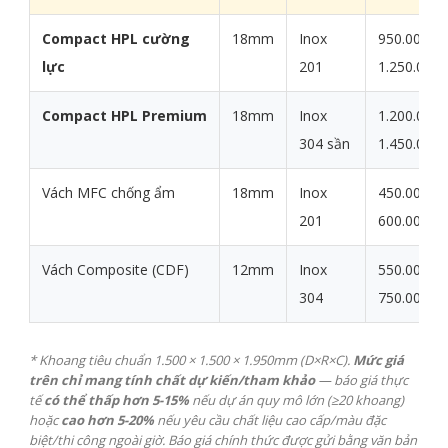
Compact HPL cường
18mm
Inox
950.000 -
lực
201
1.250.000 
Compact HPL Premium
18mm
Inox
1.200.000 
304 sần
1.450.000 
Vách MFC chống ẩm
18mm
Inox
450.000 -
201
600.000 đ
Vách Composite (CDF)
12mm
Inox
550.000 -
304
750.000 đ
* Khoang tiêu chuẩn 1.500 × 1.500 × 1.950mm (D×R×C).
Mức giá
trên chỉ mang tính chất dự kiến/tham khảo
— báo giá thực
tế
có thể thấp hơn 5-15%
nếu dự án quy mô lớn (≥20 khoang)
hoặc
cao hơn 5-20%
nếu yêu cầu chất liệu cao cấp/màu đặc
biệt/thi công ngoài giờ. Báo giá chính thức được gửi bằng văn bản