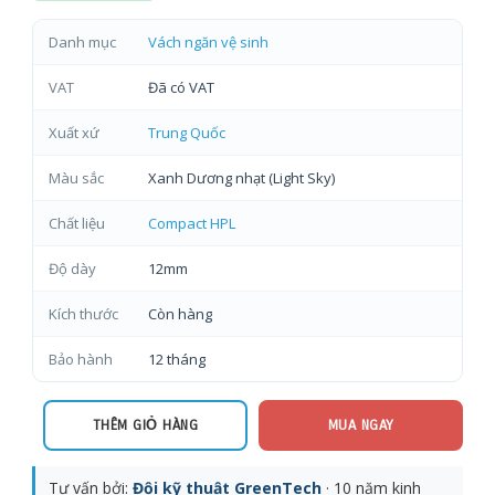
Danh mục
Vách ngăn vệ sinh
VAT
Đã có VAT
Xuất xứ
Trung Quốc
Màu sắc
Xanh Dương nhạt (Light Sky)
Chất liệu
Compact HPL
Độ dày
12mm
Kích thước
Còn hàng
Bảo hành
12 tháng
THÊM GIỎ HÀNG
MUA NGAY
Tư vấn bởi:
Đội kỹ thuật GreenTech
· 10 năm kinh