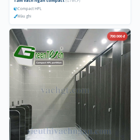
Tấm vách ngăn compact
(GTWCP)
Compact HPL
Màu ghi
700.000 đ