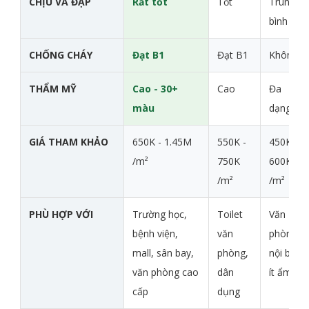
CHỊU VA ĐẬP
Rất tốt
Tốt
Trung
bình
CHỐNG CHÁY
Đạt B1
Đạt B1
Không
THẨM MỸ
Cao - 30+
Cao
Đa
màu
dạng
GIÁ THAM KHẢO
650K - 1.45M
550K -
450K -
/m²
750K
600K
/m²
/m²
PHÙ HỢP VỚI
Trường học,
Toilet
Văn
bệnh viện,
văn
phòng
mall, sân bay,
phòng,
nội bộ,
văn phòng cao
dân
ít ẩm
cấp
dụng