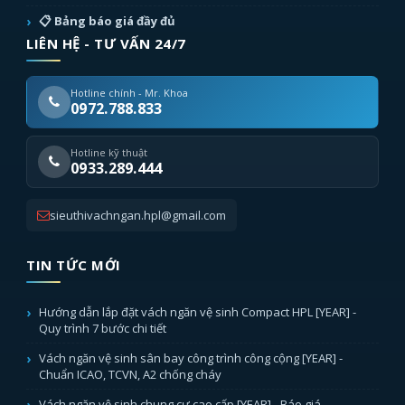
📋 Bảng báo giá đầy đủ
LIÊN HỆ - TƯ VẤN 24/7
Hotline chính - Mr. Khoa
0972.788.833
Hotline kỹ thuật
0933.289.444
sieuthivachngan.hpl@gmail.com
TIN TỨC MỚI
Hướng dẫn lắp đặt vách ngăn vệ sinh Compact HPL [YEAR] -
Quy trình 7 bước chi tiết
Vách ngăn vệ sinh sân bay công trình công cộng [YEAR] -
Chuẩn ICAO, TCVN, A2 chống cháy
Vách ngăn vệ sinh chung cư cao cấp [YEAR] - Báo giá