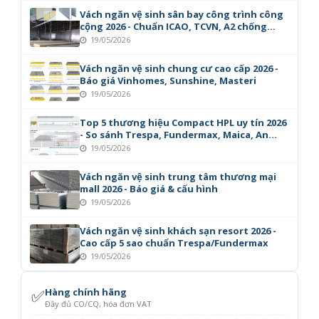
Vách ngăn vệ sinh sân bay công trình công
cộng 2026 - Chuẩn ICAO, TCVN, A2 chống
cháy
19/05/2026
Vách ngăn vệ sinh chung cư cao cấp 2026 -
Báo giá Vinhomes, Sunshine, Masteri
19/05/2026
Top 5 thương hiệu Compact HPL uy tín 2026
- So sánh Trespa, Fundermax, Maica, An
Cường
19/05/2026
Vách ngăn vệ sinh trung tâm thương mại
mall 2026 - Báo giá & cấu hình
19/05/2026
Vách ngăn vệ sinh khách sạn resort 2026 -
Cao cấp 5 sao chuẩn Trespa/Fundermax
19/05/2026
✅
Hàng chính hãng
Đầy đủ CO/CQ, hóa đơn VAT