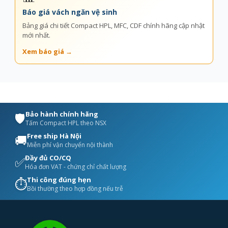
Báo giá vách ngăn vệ sinh
Bảng giá chi tiết Compact HPL, MFC, CDF chính hãng cập nhật
mới nhất.
Xem báo giá →
Bảo hành chính hãng
🛡️
Tấm Compact HPL theo NSX
Free ship Hà Nội
🚚
Miễn phí vận chuyển nội thành
Đầy đủ CO/CQ
✅
Hóa đơn VAT - chứng chỉ chất lượng
Thi công đúng hẹn
⏱️
Bồi thường theo hợp đồng nếu trễ