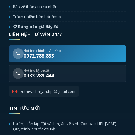
Bảo vệ thông tin cá nhân
Trách nhiệm bên bán/mua
📋 Bảng báo giá đầy đủ
LIÊN HỆ - TƯ VẤN 24/7
Hotline chính - Mr. Khoa
0972.788.833
Hotline kỹ thuật
0933.289.444
sieuthivachngan.hpl@gmail.com
TIN TỨC MỚI
Hướng dẫn lắp đặt vách ngăn vệ sinh Compact HPL [YEAR] -
Quy trình 7 bước chi tiết