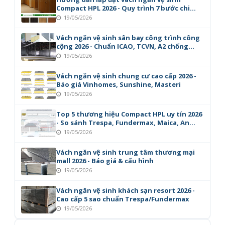
Compact HPL 2026 - Quy trình 7 bước chi
tiết
19/05/2026
Vách ngăn vệ sinh sân bay công trình công
cộng 2026 - Chuẩn ICAO, TCVN, A2 chống
cháy
19/05/2026
Vách ngăn vệ sinh chung cư cao cấp 2026 -
Báo giá Vinhomes, Sunshine, Masteri
19/05/2026
Top 5 thương hiệu Compact HPL uy tín 2026
- So sánh Trespa, Fundermax, Maica, An
Cường
19/05/2026
Vách ngăn vệ sinh trung tâm thương mại
mall 2026 - Báo giá & cấu hình
19/05/2026
Vách ngăn vệ sinh khách sạn resort 2026 -
Cao cấp 5 sao chuẩn Trespa/Fundermax
19/05/2026