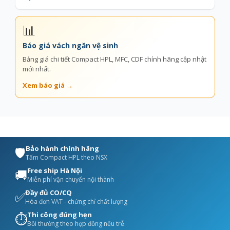
📊
Báo giá vách ngăn vệ sinh
Bảng giá chi tiết Compact HPL, MFC, CDF chính hãng cập nhật
mới nhất.
Xem báo giá →
Bảo hành chính hãng
🛡️
Tấm Compact HPL theo NSX
Free ship Hà Nội
🚚
Miễn phí vận chuyển nội thành
Đầy đủ CO/CQ
✅
Hóa đơn VAT - chứng chỉ chất lượng
Thi công đúng hẹn
⏱️
Bồi thường theo hợp đồng nếu trễ