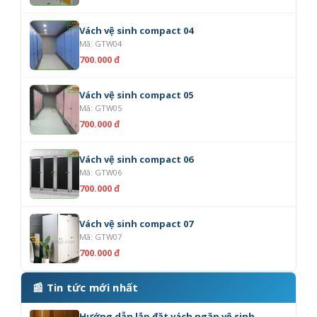
Vách vệ sinh compact 04
Mã: GTW04
700.000 đ
Vách vệ sinh compact 05
Mã: GTW05
700.000 đ
Vách vệ sinh compact 06
Mã: GTW06
700.000 đ
Vách vệ sinh compact 07
Mã: GTW07
700.000 đ
📰 Tin tức mới nhất
Hướng dẫn lắp đặt vách ngăn vệ sinh